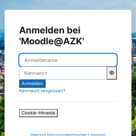
Zum Hauptinhalt
Anmelden bei
'Moodle@AZK'
Anmeldename
Kennwort
Anmelden
Kennwort vergessen?
Cookie-Hinweis
Allgemeine Datenschutzbestimmungen
|
Impressum